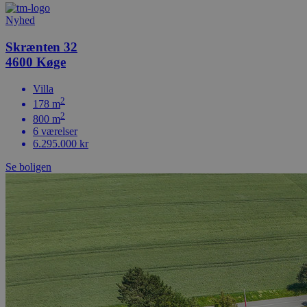
Nyhed
Skrænten 32
4600 Køge
Villa
2
178 m
2
800 m
6 værelser
6.295.000 kr
Se boligen