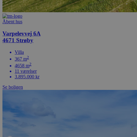
Åbent hus
Varpelevvej 6A
4671 Strøby
Villa
2
367 m
2
4658 m
11 værelser
3.895.000 kr
Se boligen