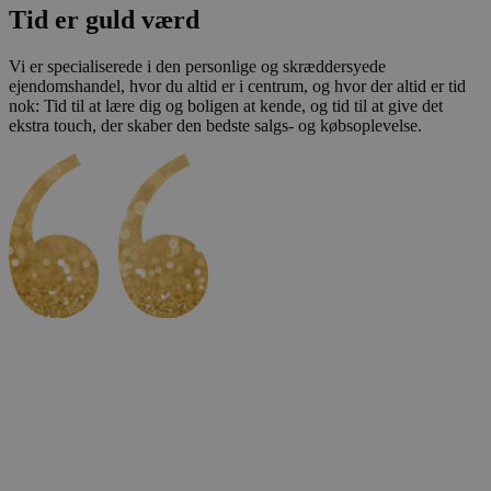
Tid er guld værd
Vi er specialiserede i den personlige og skræddersyede
ejendomshandel, hvor du altid er i centrum, og hvor der altid er tid
nok: Tid til at lære dig og boligen at kende, og tid til at give det
ekstra touch, der skaber den bedste salgs- og købsoplevelse.
“Da vi besluttede at sælge vores skønne hus i Ejby, var vi ikke i
tvivl om, hvilken mægler, vi ville bruge. Vi valgte igen – for tredje
gang – Tanja Mathiesen som mægler, da hun altid formår at holde
det kølige overblik med et smil på læben. Hun er et rent energibundt
at få ind ad døren. Hun har hele vejen rundt været meget informativ
og professionel at samarbejde med.”
Jeanette og Claus Larn