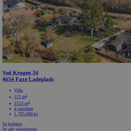
Ved Krogen 34
4654 Faxe Ladeplads
Villa
2
115 m
2
1523 m
4 værelser
1.795.000 kr
Se boligen
Se alle ejendomme