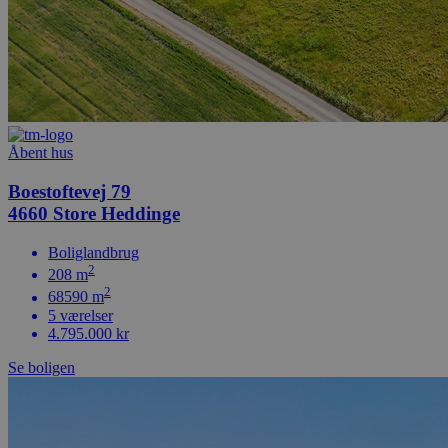
Åbent hus
Boestoftevej 79
4660 Store Heddinge
Boliglandbrug
2
208 m
2
68590 m
5 værelser
4.795.000 kr
Se boligen