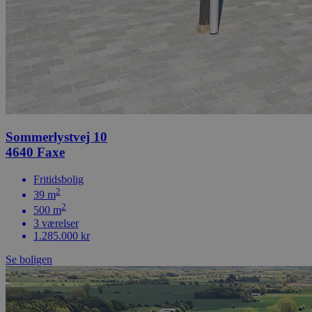
Sommerlystvej 10
4640 Faxe
Fritidsbolig
2
39 m
2
500 m
3 værelser
1.285.000 kr
Se boligen