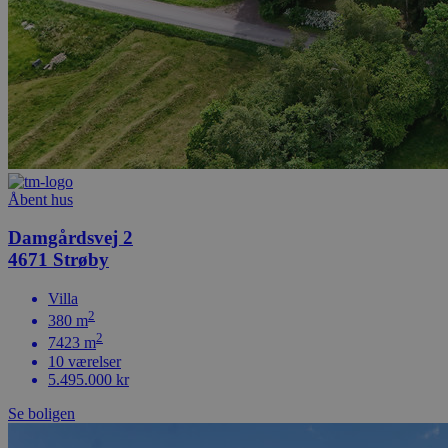
Åbent hus
Damgårdsvej 2
4671 Strøby
Villa
2
380 m
2
7423 m
10 værelser
5.495.000 kr
Se boligen