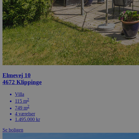
Elmevej 10
4672 Klippinge
Villa
2
115 m
2
749 m
4 værelser
1.495.000 kr
Se boligen