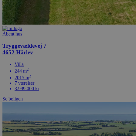
Åbent hus
Tryggevældevej 7
4652 Hårlev
Villa
2
244 m
2
2015 m
7 værelser
3.999.000 kr
Se boligen